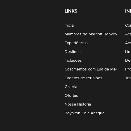
LINKS
I
Inicial
Co
Membros do Marriott Bonvoy
Ace
Experiências
Ace
Destinos
Li
Inclusões
De
Casamentos com Lua de Mel
Pr
Eventos de reuniões
Tr
Galeria
Ofertas
Nossa História
Royalton Chic Antigua