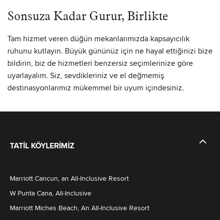
Sonsuza Kadar Gurur, Birlikte
Tam hizmet veren düğün mekanlarımızda kapsayıcılık
ruhunu kutlayın. Büyük gününüz için ne hayal ettiğinizi bize
bildirin, biz de hizmetleri benzersiz seçimlerinize göre
uyarlayalım. Siz, sevdikleriniz ve el değmemiş
destinasyonlarımız mükemmel bir uyum içindesiniz.
TATIL KÖYLERIMIZ
Marriott Cancun, an All-Inclusive Resort
W Punta Cana, All-Inclusive
Marriott Miches Beach, An All-Inclusive Resort