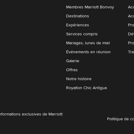
Membres Marriott Bonvoy
Acc
Destinations
Acc
Expériences
Pro
Services compris
Dé
Mariages, lunes de miel
Pro
Événements en réunion
Tr
Galerie
Offres
Notre histoire
Royalton Chic Antigua
Informations exclusives de Marriott
Politique de co